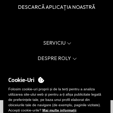
DESCARCĂ APLICAȚIA NOASTRĂ
SERVICIU
Catalog virtual
Ghid de mărimi
DESPRE ROLY
Glosar
Procedura de vânzare
Valori
FAQ
Cauză socială
CONTUL MEU
Errata catalog
Certificări
Cookie-Uri
Lucrează cu noi
Conectați-vă
Politica de management intern
Vrei să devii client?
Folosim cookie-uri proprii și de la terți pentru a analiza
TRIMITEȚI-NE UN EMAIL
utilizarea site-ului web și pentru a-ți afișa publicitate legată
de preferințele tale, pe baza unui profil elaborat din
Limitări
|
Politica de confidențialitate
|
Politica de Cookie-uri
|
obiceiurile tale de navigare (de exemplu, paginile vizitate).
Notă legală
|
Harta site-ului
Accepți cookie-urile?
Mai multe informații