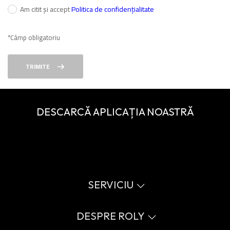
Am citit și accept
Politica de confidențialitate
*Câmp obligatoriu
TRIMITE
DESCARCĂ APLICAȚIA NOASTRĂ
SERVICIU
Catalog virtual
Ghid de mărimi
DESPRE ROLY
Glosar