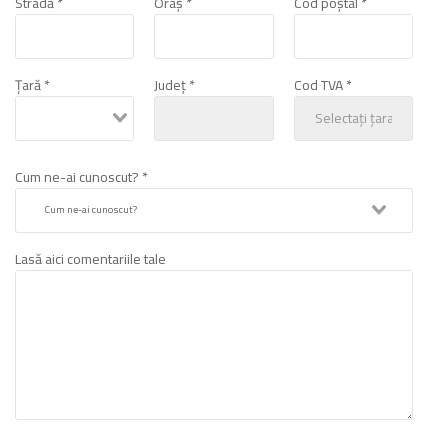
Stradă *
Oraș *
Cod poștal *
Țară *
Județ *
Cod TVA *
Cum ne-ai cunoscut? *
Lasă aici comentariile tale