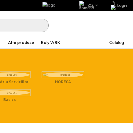
RO
Login
Catalog
Alte produse
Roly WRK
tria Serviciilor
HORECA
Basics