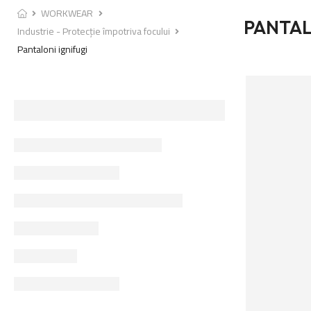
WORKWEAR
PANTAL
Industrie - Protecție împotriva focului
Pantaloni ignifugi