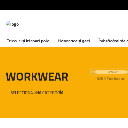
Tricouri și tricouri polo
Hanorace și geci
Îmbrăcăminte d
WORKWEAR
WRK Footwear
SELECCIONA UNA CATEGORÍA