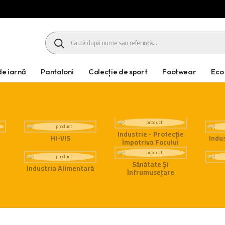
HEADER SEARCH BUTTON
e iarnă
Pantaloni
Colecție de sport
Footwear
Eco
Industrie - Protecție
HI-VIS
Indus
Împotriva Focului
Sănătate Și
Industria Alimentară
Înfrumusețare