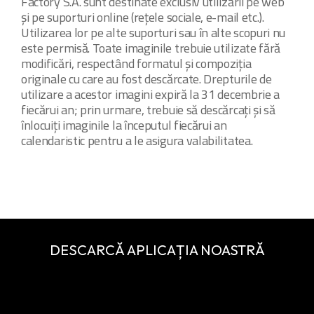
Factory S.A. sunt destinate exclusiv utilizării pe web
și pe suporturi online (rețele sociale, e-mail etc.).
Utilizarea lor pe alte suporturi sau în alte scopuri nu
este permisă. Toate imaginile trebuie utilizate fără
modificări, respectând formatul și compoziția
originale cu care au fost descărcate. Drepturile de
utilizare a acestor imagini expiră la 31 decembrie a
fiecărui an; prin urmare, trebuie să descărcați și să
înlocuiți imaginile la începutul fiecărui an
calendaristic pentru a le asigura valabilitatea.
DESCARCĂ APLICAȚIA NOASTRĂ